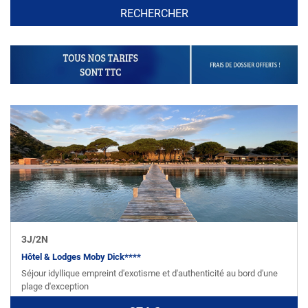
cvwcvwxcv
3
J/
2
N
Hôtel & Lodges Moby Dick****
Séjour idyllique empreint d'exotisme et d'authenticité au bord d'une
plage d'exception