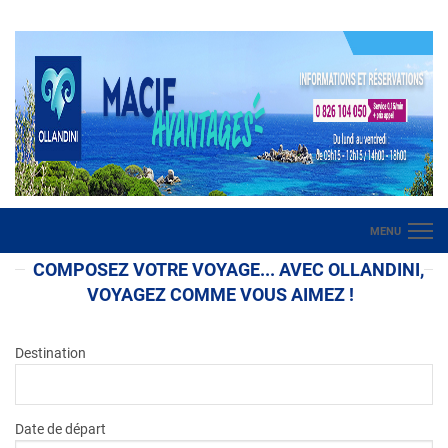
Samedi 8 Août 2026
MENU
COMPOSEZ VOTRE VOYAGE... AVEC OLLANDINI,
Hôtels
VOYAGEZ COMME VOUS AIMEZ !
Locations
Destination
Hôtels Animations
Circuits en Autocars
Date de départ