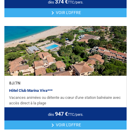
374
€
dès
TTC/pers.
VOIR L'OFFRE
8
J/
7
N
Hôtel Club Marina Viva***
Vacances animées ou détente au cœur d'une station balnéaire avec
accès direct à la plage
947
€
dès
TTC/pers.
VOIR L'OFFRE