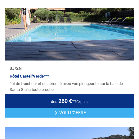
3
J/
2
N
Hôtel Castell'Verde***
îlot de fraîcheur et de sérénité avec vue plongeante sur la baie de
Santa Giulia toute proche
260
€
dès
TTC/pers.
VOIR L'OFFRE