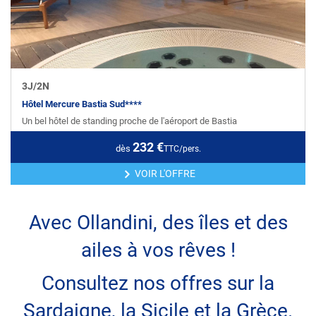
3
J/
2
N
Hôtel Mercure Bastia Sud****
Un bel hôtel de standing proche de l'aéroport de Bastia
232
€
dès
TTC/pers.
VOIR L'OFFRE
Avec Ollandini, des îles et des
ailes à vos rêves !
Consultez nos offres sur la
Sardaigne, la Sicile et la Grèce.