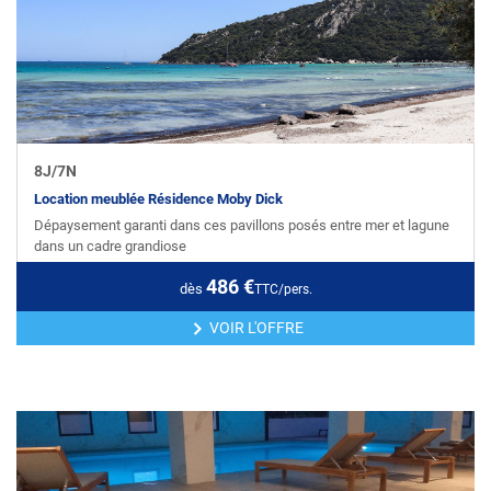
8
J/
7
N
Location meublée Résidence Moby Dick
Dépaysement garanti dans ces pavillons posés entre mer et lagune
dans un cadre grandiose
486
€
dès
TTC/pers.
VOIR L'OFFRE