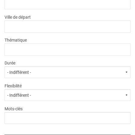
Circuits en Voitures
Sardaigne
Ville de départ
Promotions
Thématique
Durée
Flexibilité
Mots-clés